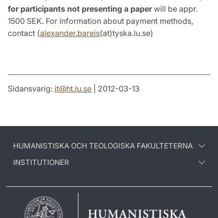
for participants not presenting a paper
will be appr.
1500 SEK. For information about payment methods,
contact (
alexander.bareis
(at)tyska.lu.se)
Sidansvarig:
it
@
ht.lu
.
se
| 2012-03-13
HUMANISTISKA OCH TEOLOGISKA FAKULTETERNA
INSTITUTIONER