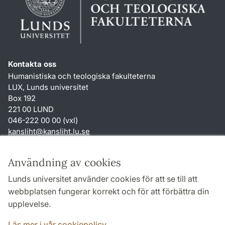
Kontakta oss
Humanistiska och teologiska fakulteterna
LUX, Lunds universitet
Box 192
221 00 LUND
046-222 00 00 (vxl)
kansliht
@
kansliht.lu
.
se
Genvägar
Användning av cookies
Om webbplatsen och cookies
Lunds universitet använder cookies för att se till att
Behandling av personuppgifter
webbplatsen fungerar korrekt och för att förbättra din
Tillgänglighetsredogörelse
upplevelse.
TYPO3-login
Läs mer i vår cookiepolicy