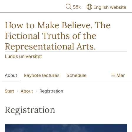
Hoppa till huvudinnehåll
Sök
English website
How to Make Believe. The
Fictional Truths of the
Representational Arts.
Lunds universitet
About
keynote lectures
Schedule
Mer
Participants
Abstracts
Venues
Start
About
Registration
Registration