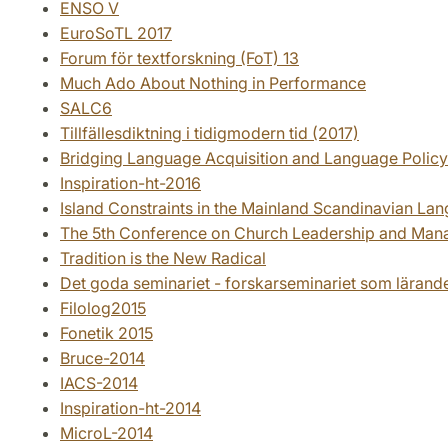
ENSO V
EuroSoTL 2017
Forum för textforskning (FoT) 13
Much Ado About Nothing in Performance
SALC6
Tillfällesdiktning i tidigmodern tid (2017)
Bridging Language Acquisition and Language Poli
Inspiration-ht-2016
Island Constraints in the Mainland Scandinavian La
The 5th Conference on Church Leadership and Ma
Tradition is the New Radical
Det goda seminariet - forskarseminariet som lärand
Filolog2015
Fonetik 2015
Bruce-2014
IACS-2014
Inspiration-ht-2014
MicroL-2014