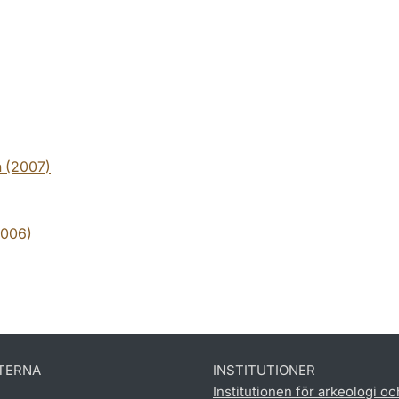
n (2007)
2006)
TERNA
INSTITUTIONER
Institutionen för arkeologi oc