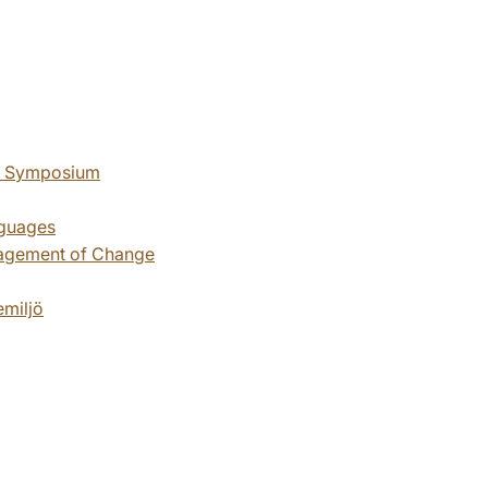
cy Symposium
nguages
nagement of Change
emiljö