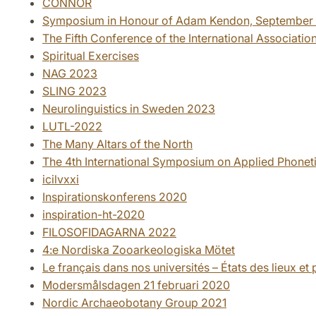
CONNOR
Symposium in Honour of Adam Kendon, September 
The Fifth Conference of the International Associatio
Spiritual Exercises
NAG 2023
SLING 2023
Neurolinguistics in Sweden 2023
LUTL-2022
The Many Altars of the North
The 4th International Symposium on Applied Phonet
icilvxxi
Inspirationskonferens 2020
inspiration-ht-2020
FILOSOFIDAGARNA 2022
4:e Nordiska Zooarkeologiska Mötet
Le français dans nos universités – États des lieux et
Modersmålsdagen 21 februari 2020
Nordic Archaeobotany Group 2021