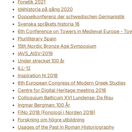
Fonetik 2021
Idéhistoria på gång 2020
Doppelkonferenz der schwedischen Germanistik
Svenska språkets historia 16
6th Conference on Towers in Medieval Europe - Tow
Pluriliterary Spain
15th Nordic Bronze Age Symposium
IAVS_AISV-2019
Under strecket 100 år
ILL-12
Inspiration ht 2018
6th European Congress of Modern Greek Studies
Centre for Digital Heritage meeting 2018
Colloquium Balticum XVI Lundense: De Risu
Ingmar Bergman: 100 År
FiNo 2018 (Fonologi i Norden 2018)
Forskning om högre utbildning
Usages of the Past in Roman Historiography