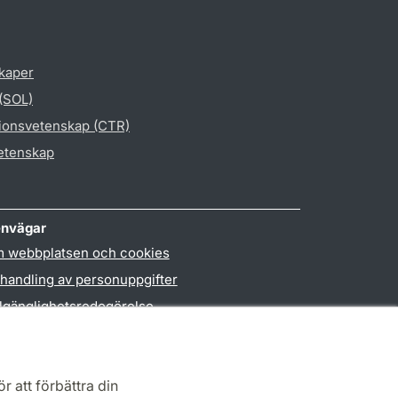
skaper
 (SOL)
gionsvetenskap (CTR)
vetenskap
nvägar
 webbplatsen och cookies
handling av personuppgifter
llgänglighetsredogörelse
PO3-login
r att förbättra din