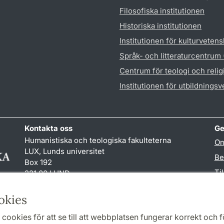
Filosofiska institutionen
Historiska institutionen
Institutionen för kulturveten
Språk- och litteraturcentrum
Centrum för teologi och reli
Institutionen för utbildnings
Kontakta oss
Ge
Humanistiska och teologiska fakulteterna
Om
LUX, Lunds universitet
Be
Box 192
Ti
221 00 LUND
046-222 00 00 (vxl)
TY
kansliht
@
kansliht.lu
.
se
okies
cookies för att se till att webbplatsen fungerar korrekt och fö